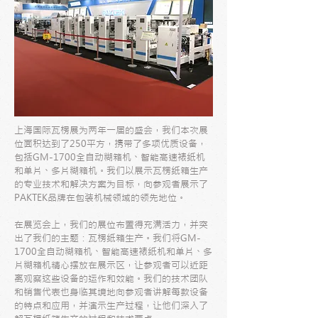
上海国际瓦楞展为两年一届的盛会，我们本次展
位面积达到了250平方，携带了多项优质设备，
包括GM-1700全自动糊箱机、智能高速裱纸机
和单片、多片糊箱机。我们以展示瓦楞纸箱生产
的专业技术和解决方案为目标，向参观者展示了
PAKTEK品牌在包装机械领域的领先地位。
在展览会上，我们的展位布置得充满活力，并突
出了我们的主题：瓦楞纸箱生产。我们将GM-
1700全自动糊箱机、智能高速裱纸机和单片、多
片糊箱机精心摆放在展示区，让参观者可以近距
离观察这些设备的运作和效能。我们的技术团队
和销售代表也身临其境地向参观者讲解每款设备
的特点和应用，并演示生产过程，让他们深入了