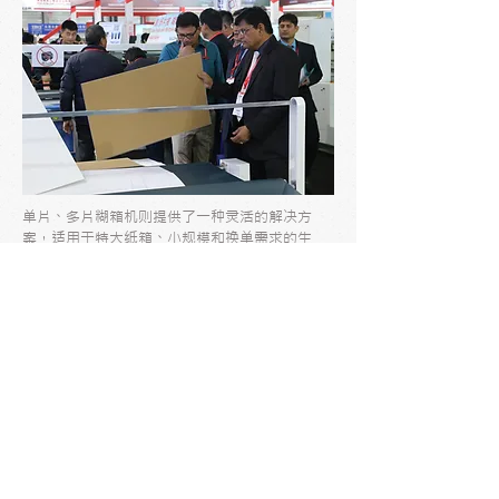
单片、多片糊箱机则提供了一种灵活的解决方
案，适用于特大纸箱、小规模和换单需求的生
产。它的简单操作和适用性使其成为中小型
企业
的理想选择。
透过这次展览，我们PAKTEK品牌得到了来自国
内外业界专业人士的广泛认可和好评。我们将继
续不断改进和创新，坚持以客户满意为出发点，
为瓦楞纸箱生产行业提供更多专业和高效的解决
方案。谢谢所有参观者的支持和关注，我们期待
与您在未来的合作中再次相见！
->GM-1700全自动糊盒机
->PFL智能高速裱纸机