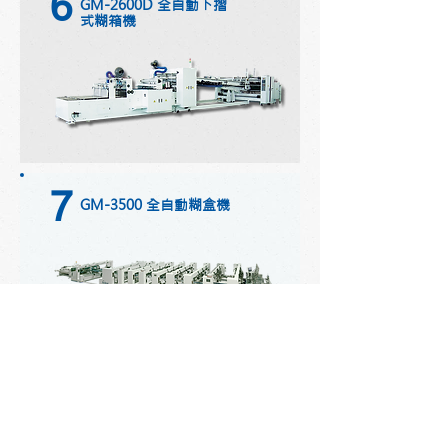
6
GM-2600D
全自動下摺
式糊箱機
7
G
M-3500 全自動糊盒機
8
多功能異型糊箱機