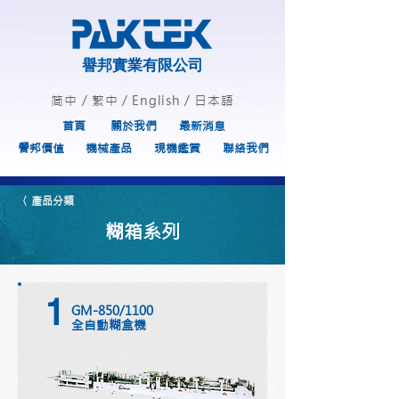
譽邦實業有限公司
简中
/
繁中
/
English
/
日本語
首頁
關於我們
最新消息
譽邦價值
機械產品
現機鑑賞
聯絡我們
〈 產品分類
糊箱系列
1
GM-850/1100
全自動糊盒機