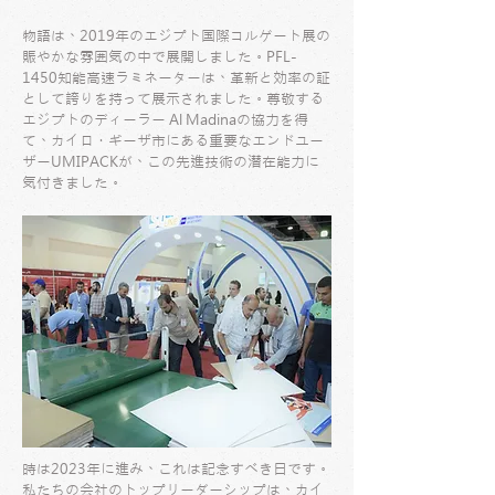
物語は、2019年のエジプト国際コルゲート展の
賑やかな雰囲気の中で展開しました。PFL-
1450知能高速ラミネーターは、革新と効率の証
として誇りを持って展示されました。尊敬する
エジプトのディーラー Al Madinaの協力を得
て、カイロ・ギーザ市にある重要なエンドユー
ザーUMIPACKが、この先進技術の潜在能力に
気付きました。
時は2023年に進み、これは記念すべき日です。
私たちの会社のトップリーダーシップは、カイ