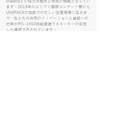
Madinaとの協力は進歩と成就の模範となってい
ます。2019年のエジプト国際コルゲート展から
UMIPACKの施設での忙しい生産現場に至るま
で、私たちの共同のイノベーションと卓越への
約束がPFL-1450知能高速ラミネーターの安定
した運用で示されています。
私たちの協力の物語は続行中であり、私たちの
装置はUMIPACKの持続的な成功に重要な役割
を果たしています。最初から今までの旅を振り
返ると、それがどれだけ変化したかがわかりま
す。