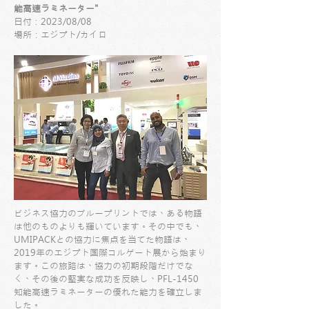
能高速ラミネーター"
日付：2023/08/08
場所：エジプト/カイロ
ビジネス協力のブループリントでは、ある物語
は他のものよりも輝いています。その中でも、
UMIPACKとの協力に焦点を当てた物語は、
2019年のエジプト国際コルゲート展から始まり
ます。この旅路は、協力の初期段階だけでな
く、その後の堅実な成功を反映し、PFL-1450
知能高速ラミネーターの優れた能力を確立しま
した。