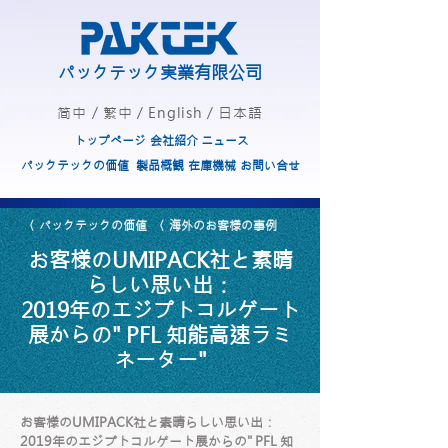
パックテック実業有限公司
简中
/
繁中
/
English
/
日本語
トップページ
会社紹介
ニュース
パックテックの価値
製品概観
在庫機械
お問い合せ
〈 パックテックの価値
〈 海外のお客様の事例
お客様のUMIPACK社と素晴
らしい思い出：
2019年のエジプトコルゲート
展からの" PFL 知能高速ラミ
ネーター"
お客様のUMIPACK社と素晴らしい思い出：
2019年のエジプトコルゲート展からの" PFL 知