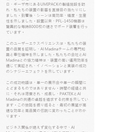
ロ・ギーザ市にあるUMIPACKの製造施設を訪
れ、私たちの装置の影響を直接目の当たりにし
ました。到着後、シーンは高効率、精度、生産
性を示しました。設置以来、PFL-1450機器は
驚異的な毎時8000枚の速さでボード装着を行っ
ています。
このユーザーエクスペリエンスは、私たちの装
置の品質を証明し、Al Madinaチームの専門知
識と奉仕精神を示しました。私たちの会社とAl
Madinaとの協力精神は、装置の高い運用効率を
通じて実証され、イノベーションと実装の成功
のシナジーエフェクトを示しています。
この成功物語は、単一の展示会や単一の瞬間に
とどまるものではありません。時間の経過と共
に、それは培養され、成長し、PAKTEKとAl
Madinaの共通の卓越を追求する約束を示してい
ます。この旅路を振り返ると、最初の展望が高
速な効率と高品質の伝説に変わったことがわか
ります。
ビジネス関係が絶えず変化する中で、Al