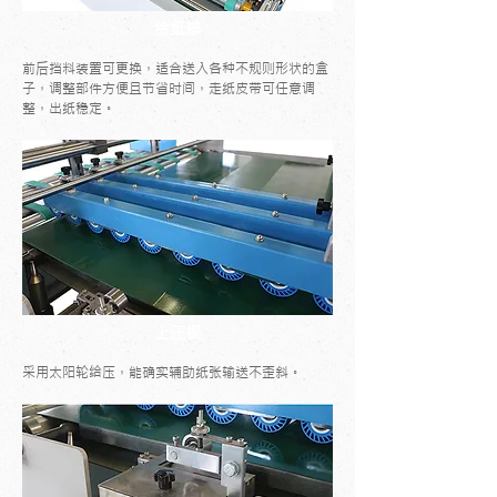
给纸部
前后挡料装置可更换，适合送入各种不规则形状的盒
子，调整部件方便且节省时间，走纸皮带可任意调
整，出纸稳定。
上压板
采用太阳轮给压，能确实辅助纸张输送不歪斜。