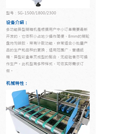
型号：SG-1500/1800/2300
设备介绍：
多功能异型糊箱机是根据用户中小订单需要最新
开发的，它体积小占地少操作简便，8mm的糊轮
盘均匀给胶，带有计数功能，非常适合小批量产
品的生产和品种的更换；适用范围广，普通纸
箱、异型彩盒单页成型的黏合，无经验者亦可操
作生产。此机型有多种样式，可依实际需求订
做。
机械特性：