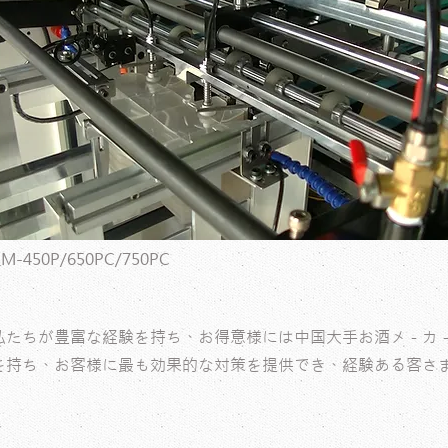
450P/650PC/750PC
ちが豊富な経験を持ち、お得意様には中国大手お酒メ－カ－WUL
を持ち、お客様に最も効果的な対策を提供でき、経験ある客さ