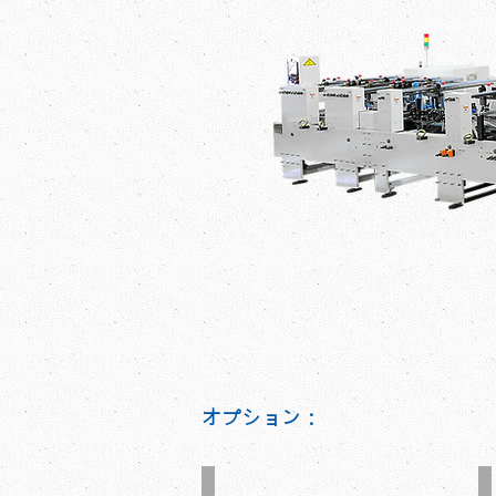
オプション：
サクションフイ－ダ－