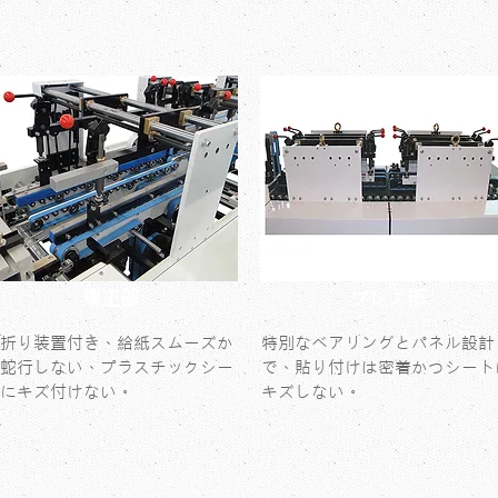
矯正部
プレス部
折り装置付き、給紙スムーズか
特別なベアリングとパネル設計
蛇行しない、プラスチックシー
で、貼り付けは密着かつシート
にキズ付けない。
キズしない。