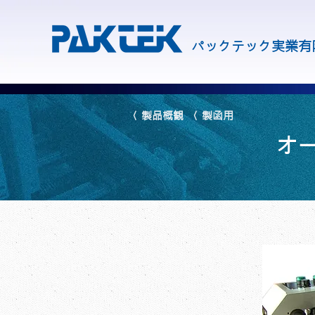
パックテック実業有
〈 製品概観
〈 製函用
オ