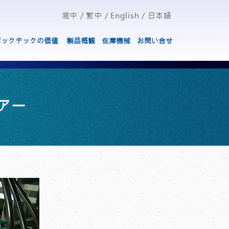
简中
/
繁中
/
English
/
日本語
パックテックの価値
製品概観
在庫機械
お問い合せ
アー