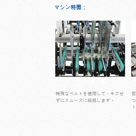
マシン特徴：
フイ－ダ－部
特殊なベルトを使用して、キズせ
仮
ずにスムーズに給紙します。
つ
ト