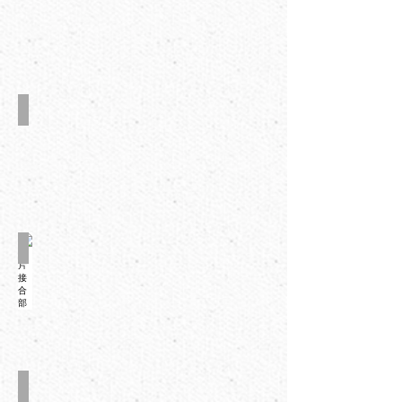
皮带式六角折边部
两片接合部
压着部-枚叶矫正装置