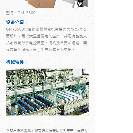
型号：GM-3500
设备介绍：
GM-3500全自动瓦楞糊盒机主要为大型瓦楞箱
而设计，可以大量且稳定的生产，并配有智能人
机系统与数字电控调整、调机换单更加迅速，同
样数量的操作人员；生产效率更为突出。
机械特性：
给纸部
平整出纸不歪斜，配有吸风装置与打孔皮带、电控左