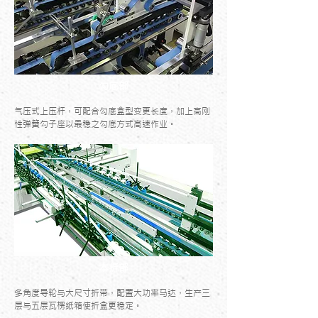
勾底部
气压式上压杆，可配合勾底盒型变更长度，加上高刚
性弹簧勾子座以最稳之勾底方式高速作业。
本折部
多角度导轮与大尺寸折带，配置大功率马达，生产三
层与五层瓦楞纸箱使折盒更稳定。