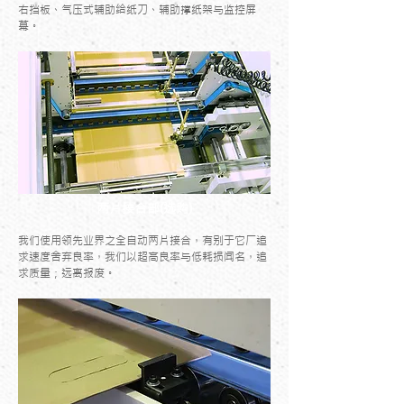
右挡板、气压式辅助给纸刀、辅助撑纸架与监控屏
幕。
两片接合部(选购)
我们使用领先业界之全自动两片接合，有别于它厂追
求速度舍弃良率，我们以超高良率与低耗损闻名，追
求质量；远离报废。