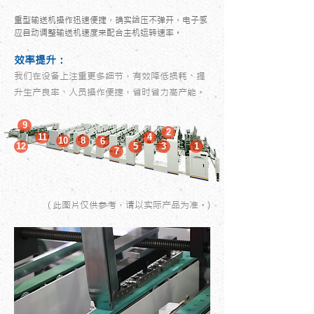
重型输送机操作迅速便捷，确实给压不弹开，电子感
应自动调整输送机速度来配合主机运转速率。
效率提升：
我们在设备上注重更多细节，有效降低损耗、提
升生产良率、人员操作便捷，省时省力高产能。
9
2
11
4
10
8
6
12
5
3
1
7
( 此图片仅供参考，请以实际产品为准。)