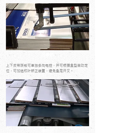
压着部
上下皮带崁板可单独多向电控，并可根据盒型自动定
位，可加选枚叶矫正装置，避免鱼尾开叉。
输送部