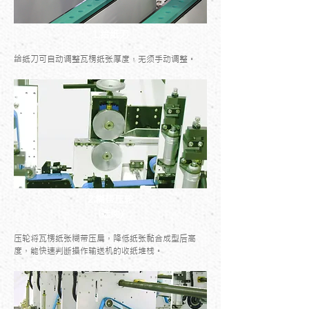
1.给纸刀
给纸刀可自动调整瓦楞纸张厚度，无须手动调整。
2.糊带压轮
(选购)
压轮将瓦楞纸张糊带压扁，降低纸张黏合成型后高
度，能快速判断操作输送机的收纸堆栈。