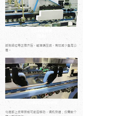
3.压线轮装置
(选购)
纸张经过导正推齐后，能准确压线，有效减少鱼尾公
差。
4.分离式上皮带崁板
勾底部上皮带崁板可前后移动，调机快速；仅需数个