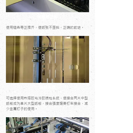
伺服矫正部
使用链条导正推齐，使纸张不歪斜，正确的前进。
喷胶系统
可选择使用热熔胶与冷胶喷枪系统，使接合两片中型
纸板成为单片大型纸板，接合强度媲美钉车接合，减
少金属钉子的使用。