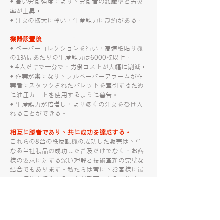
◆ 高い労働強度により、労働者の離職率と労災
率が上昇。
◆ 注文の拡大に伴い、生産能力に制約がある。
機器設置後
◆ ペーパーコレクションを行い、高速紙貼り機
の1時間あたりの生産能力は6000枚以上。
◆ 4人だけで十分で、労働コストが大幅に削減。
◆ 作業が楽になり、フルペーパーアラームが作
業者にスタックされたパレットを牽引するため
に油圧カートを使用するように警告。
◆ 生産能力が倍増し、より多くの注文を受け入
れることができる。
相互に勝者であり、共に成功を達成する。
これらの8台の紙反転機の成功した販売は、単
なる当社製品の成功した普及だけでなく、お客
様の要求に対する深い理解と技術革新の完璧な
結合でもあります。私たちは常に、お客様に最
大の価値を提供することが重要であると信じて
います。技術のアップグレードと革新により、
私たちはお客様により多くの価値を創出し、同
時に生産効率とコスト管理の両方でウィンウィ
ンの状態を実現できます。