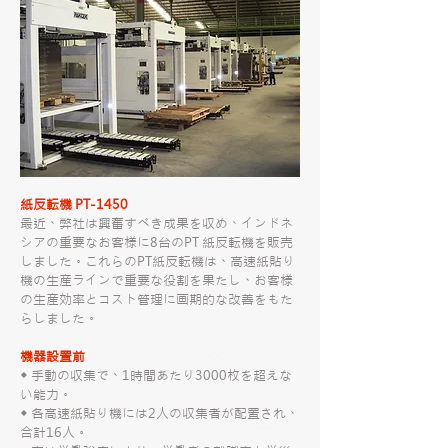
紙反転機 PT-1450
最近、弊社は興奮すべき成果を収め、インドネ
シアの重要なお客様に8台のPT 紙反転機を販売
しました。これらのPT紙反転機は、高速紙貼り
機の生産ラインで重要な役割を果たし、お客様
の生産効率とコスト管理に画期的な改善をもた
らしました。
機器設置前
◆ 手動の収集で、1時間あたり3000枚を超えな
い能力。
◆ 各高速紙貼り機には2人の収集者が配置され、
合計16人。