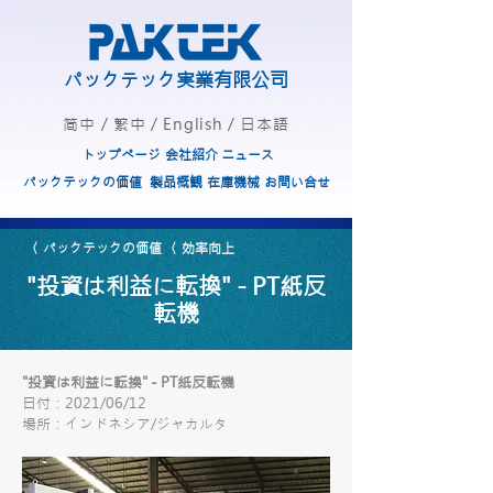
パックテック実業有限公司
简中
/
繁中
/
English
/
日本語
トップページ
会社紹介
ニュース
パックテックの価値
製品概観
在庫機械
お問い合せ
〈 パックテックの価値
〈 効率向上
"投資は利益に転換" - PT紙反
転機
"投資は利益に転換" - PT紙反転機
日付：2021/06/12
場所：インドネシア/ジャカルタ