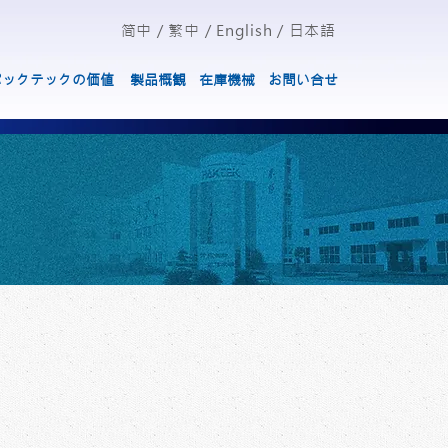
简中
/
繁中
/
English
/
日本語
パックテックの価値
製品概観
在庫機械
お問い合せ