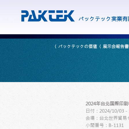
パックテック実業有
〈 パックテックの価値
〈 展示会報告書
2024年台北国際印
日付：2024/10/03 - 
会場：台北世界貿易セ
小間番号：B-1131