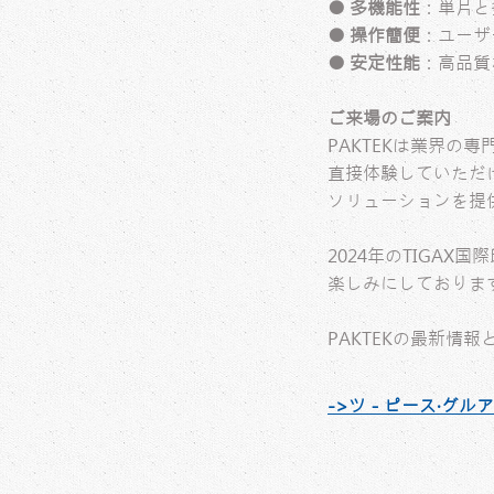
● 多機能性
：単片と
● 操作簡便
：ユーザ
● 安定性能
：高品質
ご来場のご案内
PAKTEKは業界
直接体験していただ
ソリューションを提
2024年のTIGA
楽しみにしておりま
PAKTEKの最新情
->ツ－ピース‧グルア