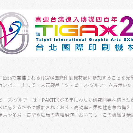
24年に台北で開催されるTIGAX国際印刷機材展に参加することを
カンパニーとして、人気製品「ツ－ピース‧グルア」を展示いた
ース‧グルア」は、PAKTEKが多年にわたり研究開発を続け
ズに応えるために設計されており、高効率と柔軟性を兼ね備え
単片や多片、長型や広扁の糊箱製作においても、この機械は精