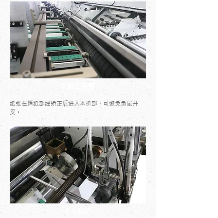
3.矫正装置
纸张在给纸部经矫正后进入本折部，可避免鱼尾开
叉。
4.上胶部