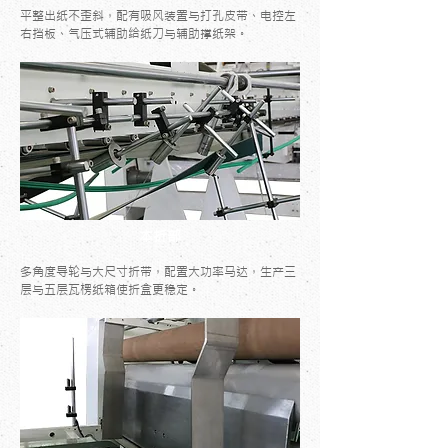
平整出纸不歪斜，配有吸风装置与打孔皮带、电控左
右挡板、气压式辅助给纸刀与辅助撑纸架。
本折部
多角度导轮与大尺寸折带，配置大功率马达，生产三
层与五层瓦楞纸箱使折盒更稳定。