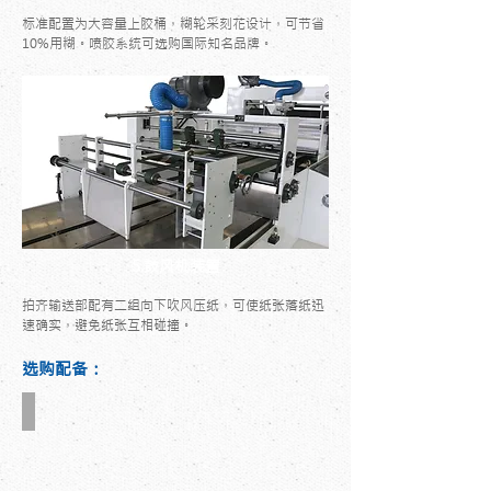
标准配置为大容量上胶桶，糊轮采刻花设计，可节省
10%用糊。喷胶系统可选购国际知名品牌。
5.鼓风机装置
拍齐输送部配有二组向下吹风压纸，可使纸张落纸迅
速确实，避免纸张互相碰撞。
选购配备：
CE安全规格