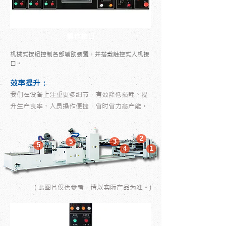
操作接口
机械式按钮控制各部辅助装置，并搭载触控式人机接
口。
效率提升：
我们在设备上注重更多细节，有效降低损耗、提
升生产良率、人员操作便捷，省时省力高产能。
2
5
3
5
4
1
( 此图片仅供参考，请以实际产品为准。)