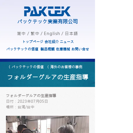
パックテック実業有限公司
简中
/
繁中
/
English
/
日本語
トップページ
会社紹介
ニュース
パックテックの価値
製品概観
在庫機械
お問い合せ
〈 パックテックの価値
〈 海外のお客様の事例
フォルダーグルアの生産指導
フォルダーグルアの生産指導
日付：2023年07月05日
場所：台湾/台中