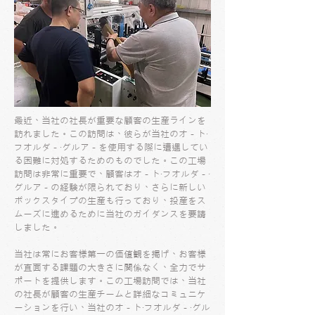
最近、当社の社長が重要な顧客の生産ラインを
訪れました。この訪問は、彼らが当社のオ－ト‧
フオルダ－‧グルア－を使用する際に遭遇してい
る困難に対処するためのものでした。この工場
訪問は非常に重要で、顧客はオ－ト‧フオルダ－‧
グルア－の経験が限られており、さらに新しい
ボックスタイプの生産も行っており、投産をス
ムーズに進めるために当社のガイダンスを要請
しました。
当社は常にお客様第一の価値観を掲げ、お客様
が直面する課題の大きさに関係なく、全力でサ
ポートを提供します。この工場訪問では、当社
の社長が顧客の生産チームと詳細なコミュニケ
ーションを行い、当社のオ－ト‧フオルダ－‧グル