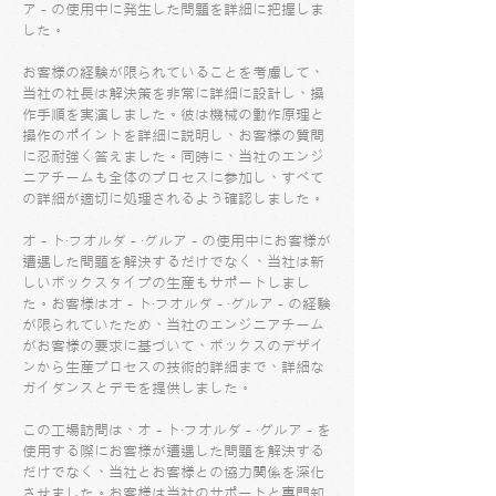
ア－の使用中に発生した問題を詳細に把握しま
した。
お客様の経験が限られていることを考慮して、
当社の社長は解決策を非常に詳細に設計し、操
作手順を実演しました。彼は機械の動作原理と
操作のポイントを詳細に説明し、お客様の質問
に忍耐強く答えました。同時に、当社のエンジ
ニアチームも全体のプロセスに参加し、すべて
の詳細が適切に処理されるよう確認しました。
オ－ト‧フオルダ－‧グルア－の使用中にお客様が
遭遇した問題を解決するだけでなく、当社は新
しいボックスタイプの生産もサポートしまし
た。お客様はオ－ト‧フオルダ－‧グルア－の経験
が限られていたため、当社のエンジニアチーム
がお客様の要求に基づいて、ボックスのデザイ
ンから生産プロセスの技術的詳細まで、詳細な
ガイダンスとデモを提供しました。
この工場訪問は、オ－ト‧フオルダ－‧グルア－を
使用する際にお客様が遭遇した問題を解決する
だけでなく、当社とお客様との協力関係を深化
させました。お客様は当社のサポートと専門知