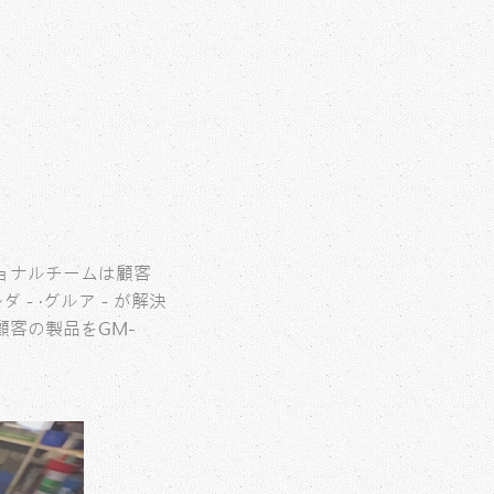
ョナルチームは顧客
ルダ－‧グルア－が解決
客の製品をGM-