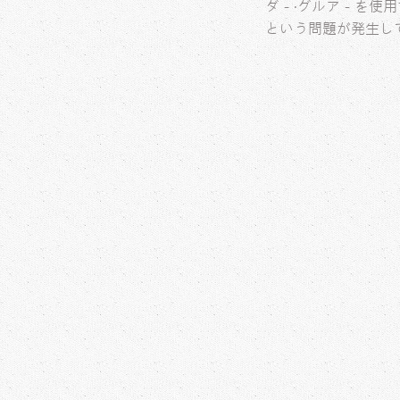
ダ－‧グルア－を使
という問題が発生し