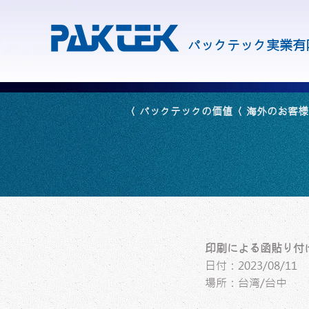
パックテック実業有
〈 パックテックの価値
〈 海外のお客
印刷による函貼り付
日付：2023/08/11
場所：台湾/台中