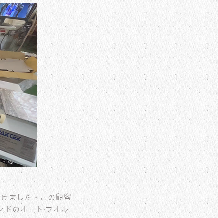
受けました。この顧客
ドのオ－ト‧フオル