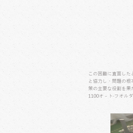
この困難に直面した
と協力し、問題の根本
策の主要な役割を果
1100オ－ト‧フオ