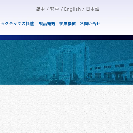
简中
/
繁中
/
English
/
日本語
パックテックの価値
製品概観
在庫機械
お問い合せ