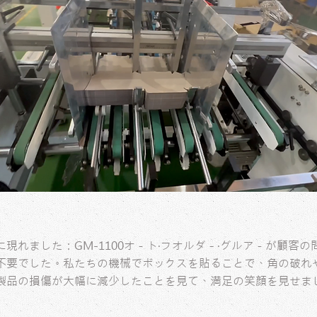
現れました：GM-1100オ－ト‧フオルダ－‧グルア－が顧客
不要でした。私たちの機械でボックスを貼ることで、角の破れ
製品の損傷が大幅に減少したことを見て、満足の笑顔を見せま