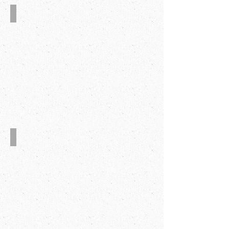
牛皮纸
三、五层瓦楞纸