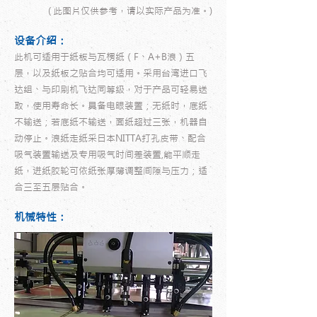
( 此图片仅供参考，请以实际产品为准。)
设备介绍：
此机可适用于纸板与瓦楞纸（F、A+B浪）五
层，以及纸板之贴合均可适用。采用台湾进口飞
达组、与印刷机飞达同等级，对于产品可轻易送
取，使用寿命长。具备电眼装置；无纸时，底纸
不输送；若底纸不输送，面纸超过三张，机器自
动停止。浪纸走纸采日本NITTA打孔皮带、配合
吸气装置输送及专用吸气时间差装置,能平顺走
纸，进纸胶轮可依纸张厚薄调整间隙与压力；适
合三至五层贴合。
机械特性：