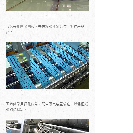
上给纸部
飞达采用四吸四放，并有双张检测系统；监控产品生
产。
底纸部
下给纸采用打孔皮带，配合吸气装置输送，以保证纸
张输送稳定。