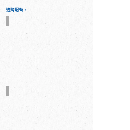
选购配备：
预补堆纸台
翻转收纸台